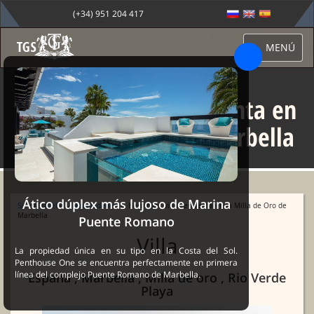
(+34) 951 204 417
MENÚ
Hermosas villas en venta en
la Milla de Oro de Marbella
Ático dúplex más lujoso de Marina
Sale Marbella
→
Propiedades
→ Hermosas villas en venta en la Milla de Oro de
Marbella
Puente Romano
Villa
La propiedad única en su tipo en la Costa del Sol.
Penthouse One se encuentra perfectamente en primera
línea del complejo Puente Romano de Marbella.
España , Marbella , Milla de oro , Rio Verde
Playa