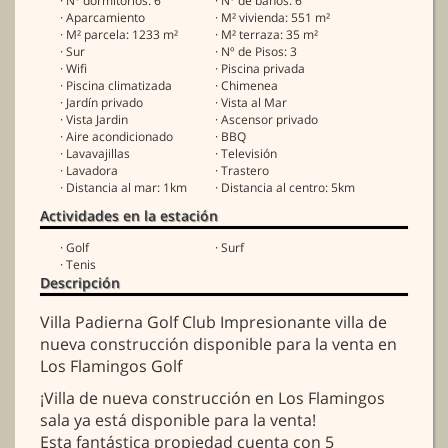
· Nº dormitorios: 6
· Nº de baños: 6
· Aparcamiento
· M² vivienda: 551 m²
· M² parcela: 1233 m²
· M² terraza: 35 m²
· Sur
· Nº de Pisos: 3
· Wifi
· Piscina privada
· Piscina climatizada
· Chimenea
· Jardín privado
· Vista al Mar
· Vista Jardin
· Ascensor privado
· Aire acondicionado
· BBQ
· Lavavajillas
· Televisión
· Lavadora
· Trastero
· Distancia al mar: 1km
· Distancia al centro: 5km
Actividades en la estación
· Golf
· Surf
· Tenis
Descripción
Villa Padierna Golf Club Impresionante villa de
nueva construcción disponible para la venta en
Los Flamingos Golf
¡Villa de nueva construcción en Los Flamingos
sala ya está disponible para la venta!
Esta fantástica propiedad cuenta con 5