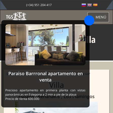
(+34) 951 204 417
MENÚ
Villa en venta en Villa
Padierna Golf
Paraiso Barrronal apartamento en
Sale Marbella
→
Propiedades
→ Villa en venta en Villa Padierna Golf
venta
Villa
Precioso apartamento en primera planta con vistas
panorámicas en Estepona a 2 min a pie de la playa
España , Benahavís , Los Flamingos
Precio de Venta 600.000