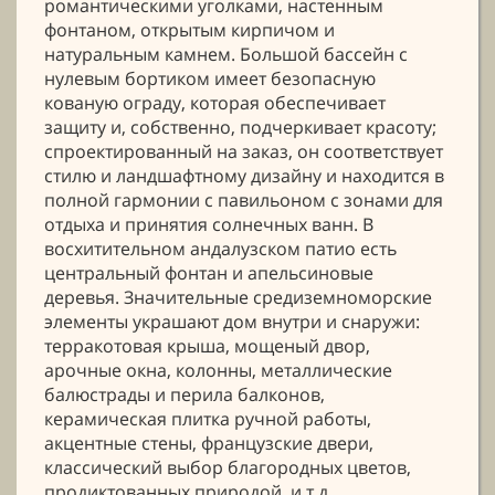
романтическими уголками, настенным
фонтаном, открытым кирпичом и
натуральным камнем. Большой бассейн с
нулевым бортиком имеет безопасную
кованую ограду, которая обеспечивает
защиту и, собственно, подчеркивает красоту;
спроектированный на заказ, он соответствует
стилю и ландшафтному дизайну и находится в
полной гармонии с павильоном с зонами для
отдыха и принятия солнечных ванн. В
восхитительном андалузском патио есть
центральный фонтан и апельсиновые
деревья. Значительные средиземноморские
элементы украшают дом внутри и снаружи:
терракотовая крыша, мощеный двор,
арочные окна, колонны, металлические
балюстрады и перила балконов,
керамическая плитка ручной работы,
акцентные стены, французские двери,
классический выбор благородных цветов,
продиктованных природой, и т.д.