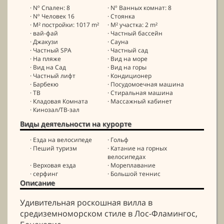
· Nº Спален: 8
· Nº Ванных комнат: 8
· Nº Человек 16
· Стоянка
· M² постройки: 1017 m²
· M² участка: 2 m²
· вай-фай
· Частный бассейн
· Джакузи
· Сауна
· Частный SPA
· Частный сад
· На пляже
· Вид на море
· Вид на Сад
· Вид на горы
· Частный лифт
· Кондиционер
· Барбекю
· Посудомоечная машина
· ТВ
· Стиральная машина
· Кладовая Комната
· Массажный кабинет
· Кинозал/ТВ-зал
Виды деятельности на курорте
· Езда на велосипеде
· Гольф
· Пеший туризм
· Катание на горных
велосипедах
· Верховая езда
· Мореплавание
· серфинг
· Большой теннис
Описание
Удивительная роскошная вилла в
средиземноморском стиле в Лос-Фламингос,