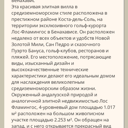
Бенахавис
Эта красивая элитная вилла в
средиземноморском стиле расположена в
престижном районе Коста-дель-Соль, на
территории эксклюзивного гольф-курорта
Лос-Фламингос в Бенахависе. Он расположен
недалеко от всех объектов и удобств Новой
Золотой Мили, Сан Педро и сказочного
Пуэрто Бануса, гольф-клубов, ресторанов и
пляжей. Его местоположение, потрясающие
виды, изысканный дизайн и
высококачественные технические
характеристики делают его идеальным домом
для наслаждения великолепным
средиземноморским образом жизни.
Окруженный андалузской природой и
аналогичной элитной недвижимостью Лос
Фламингос, 4-уровневый дом площадью 1.017
м² расположен на большом живописном
участке площадью 2.253 м². Он обращен на
запад, и с него открывается прекрасный вид