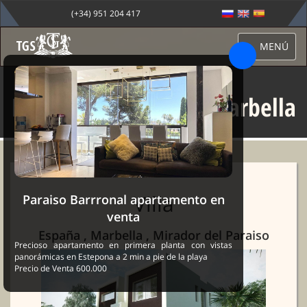
(+34) 951 204 417
MENÚ
Mirador del Paraiso Marbella
Sale Marbella
→
Propiedades
→ Mirador del Paraiso Marbella
Villa
Paraiso Barrronal apartamento en
venta
España , Marbella , Mirador del Paraiso
Precioso apartamento en primera planta con vistas
panorámicas en Estepona a 2 min a pie de la playa
Precio de Venta 600.000