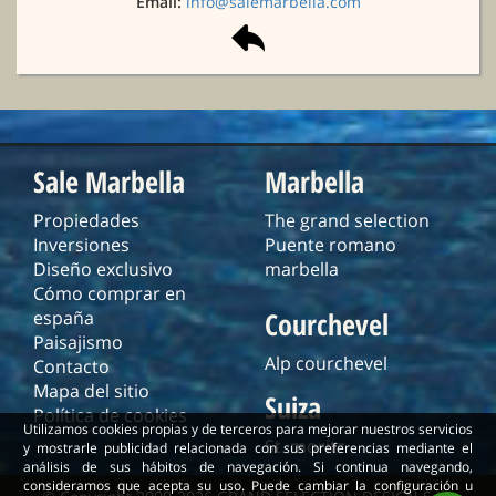
Email:
info@salemarbella.com
Sale Marbella
Marbella
Propiedades
The grand selection
Inversiones
Puente romano
Diseño exclusivo
marbella
Cómo comprar en
Courchevel
españa
Paisajismo
Alp courchevel
Contacto
Mapa del sitio
Suiza
Política de cookies
Utilizamos cookies propias y de terceros para mejorar nuestros servicios
St. moritz
y mostrarle publicidad relacionada con sus preferencias mediante el
análisis de sus hábitos de navegación. Si continua navegando,
consideramos que acepta su uso. Puede cambiar la configuración u