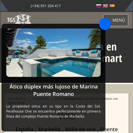
(+34) 951 204 417
MENÚ
Villa contemporánea en
Puente Romano con Smart
Home
Ático dúplex más lujoso de Marina
Puente Romano
Sale Marbella
→
Propiedades
→ Villa contemporánea en Puente Romano con
Smart Home
La propiedad única en su tipo en la Costa del Sol.
Penthouse One se encuentra perfectamente en primera
Villa
línea del complejo Puente Romano de Marbella.
España , Marbella , Milla de oro , Puente