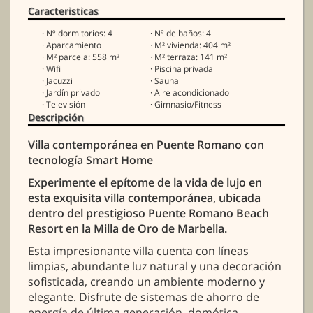
Caracteristicas
· Nº dormitorios: 4
· Nº de baños: 4
· Aparcamiento
· M² vivienda: 404 m²
· M² parcela: 558 m²
· M² terraza: 141 m²
· Wifi
· Piscina privada
· Jacuzzi
· Sauna
· Jardín privado
· Aire acondicionado
· Televisión
· Gimnasio/Fitness
Descripción
Villa contemporánea en Puente Romano con
tecnología Smart Home
Experimente el epítome de la vida de lujo en
esta exquisita villa contemporánea, ubicada
dentro del prestigioso Puente Romano Beach
Resort en la Milla de Oro de Marbella.
Esta impresionante villa cuenta con líneas
limpias, abundante luz natural y una decoración
sofisticada, creando un ambiente moderno y
elegante. Disfrute de sistemas de ahorro de
energía de última generación, domótica