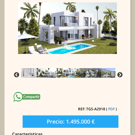
REF: TGS-A2918 (
PDF
)
Precio: 1.495.000 €
Caracteristicas