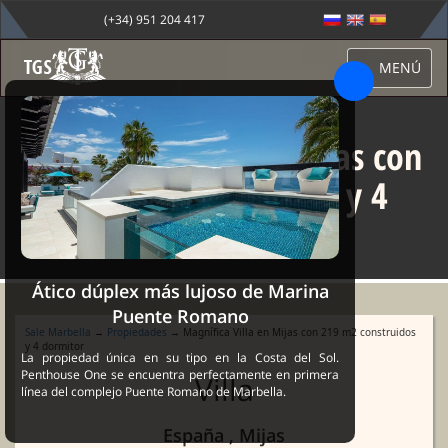
(+34) 951 204 417
MENÚ
Magnífica Villa en Mijas con
219 m2 construidos y 4
dormitor
Ático dúplex más lujoso de Marina
Puente Romano
Sale Marbella
→
Propiedades
→ Magnífica Villa en Mijas con 219 m2 construidos
y 4 dormitor
La propiedad única en su tipo en la Costa del Sol.
Penthouse One se encuentra perfectamente en primera
Villa
línea del complejo Puente Romano de Marbella.
España , Mijas