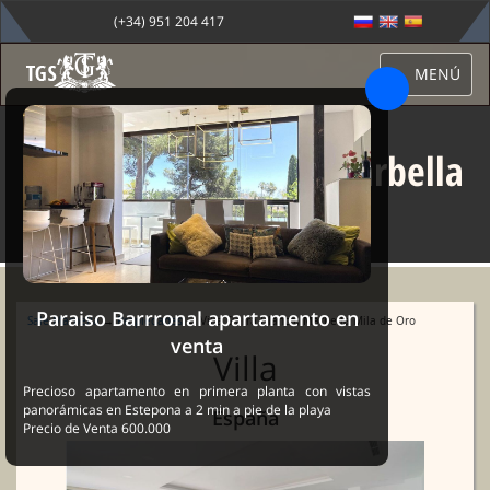
(+34) 951 204 417
MENÚ
Villa Sierra Blanca, Marbella
Mila de Oro
Paraiso Barrronal apartamento en
Sale Marbella
→
Propiedades
→ Villa Sierra Blanca, Marbella Mila de Oro
venta
Villa
Precioso apartamento en primera planta con vistas
panorámicas en Estepona a 2 min a pie de la playa
España
Precio de Venta 600.000