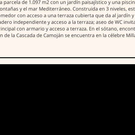
na parcela de 1.097 m2 con un jardín paisajístico y una pisc
montañas y el mar Mediterráneo. Construida en 3 niveles, e
medor con acceso a una terraza cubierta que da al jardín y 
dero independiente y acceso a la terraza; aseo de WC invit
Principal con armario y acceso a terraza. En el sótano, enco
n de la Cascada de Camoján se encuentra en la célebre Milla 