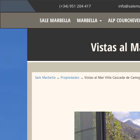
(+34) 951 204 417
info@salema
SALE MARBELLA
MARBELLA
ALP COURCHEVE
Vistas al 
Sale Marbella
→
Propiedades
→ Vistas al Mar Villa Cascada de Camoj