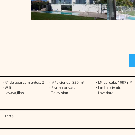
· Nº de aparcamientos: 2
· M² vivienda: 350 m²
· M² parcela: 1097 m²
· Wifi
· Piscina privada
· Jardín privado
· Lavavajillas
· Televisión
· Lavadora
· Tenis