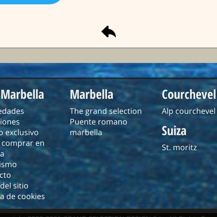
 Marbella
Marbella
Courchevel
edades
The grand selection
Alp courchevel
siones
Puente romano
Suiza
o exclusivo
marbella
comprar en
St. moritz
a
jismo
cto
el sitio
ca de cookies