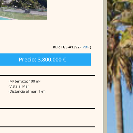
REF: TGS-A1392 (
PDF
)
Precio: 3.800.000 €
· M² terraza: 100 m²
· Vista al Mar
· Distancia al mar: 1km