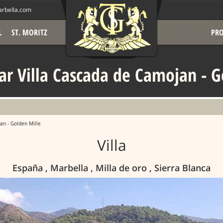
rbella.com
L
ST. MORITZ
PRO
Mar Villa Cascada de Camojan - G
an - Golden Mille
Villa
España , Marbella , Milla de oro , Sierra Blanca