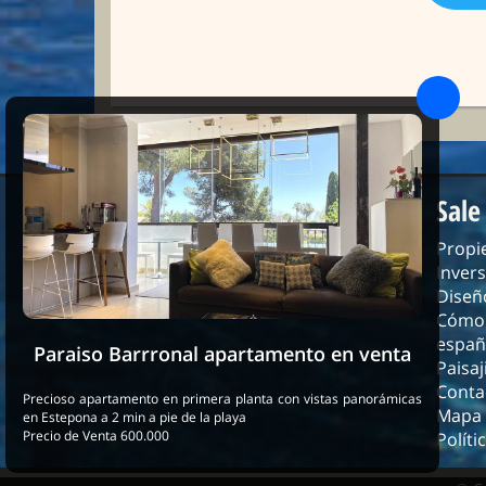
Sale
Propi
Inver
Diseñ
Cómo 
españ
Paraiso Barrronal apartamento en venta
Paisa
Conta
Precioso apartamento en primera planta con vistas panorámicas
Mapa d
en Estepona a 2 min a pie de la playa
Precio de Venta 600.000
Políti