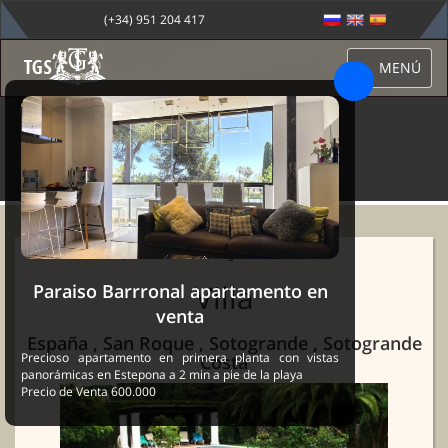
(+34) 951 204 417
MENÚ
Villa Sotogrande
Sale Marbella
→
Propiedades
→ Villa Sotogrande
Villa
Paraiso Barrronal apartamento en
venta
España , San Roque , Sotogrande , Sotogrande
Precioso apartamento en primera planta con vistas
Costa
panorámicas en Estepona a 2 min a pie de la playa
Precio de Venta 600.000