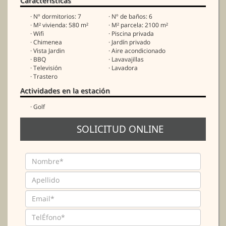
Caracteristicas
· Nº dormitorios: 7
· Nº de baños: 6
· M² vivienda: 580 m²
· M² parcela: 2100 m²
· Wifi
· Piscina privada
· Chimenea
· Jardín privado
· Vista Jardin
· Aire acondicionado
· BBQ
· Lavavajillas
· Televisión
· Lavadora
· Trastero
Actividades en la estación
· Golf
SOLICITUD ONLINE