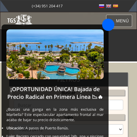
(+34) 951 204 417
MENÚ
PROPIEDADES
FILTROS
¡OPORTUNIDAD ÚNICA! Bajada de
Buscar
Precio Radical en Primera Línea 📉🔥
¿Buscas una ganga en la zona más exclusiva de
Marbella? Este espectacular apartamento frontal al mar
Tipo
acaba de bajar su precio drásticamente.
Ubicación:
A pasos de Puerto Banús.
Lujo:
Recinto cerrado con seguridad 24h, spa y piscinas