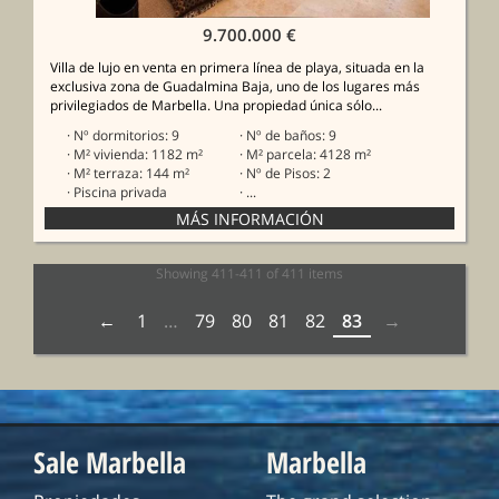
9.700.000 €
Villa de lujo en venta en primera línea de playa, situada en la
exclusiva zona de Guadalmina Baja, uno de los lugares más
privilegiados de Marbella. Una propiedad única sólo...
· Nº dormitorios: 9
· Nº de baños: 9
· M² vivienda: 1182 m²
· M² parcela: 4128 m²
· M² terraza: 144 m²
· Nº de Pisos: 2
· Piscina privada
· ...
Showing 411-411 of 411 items
1
…
79
80
81
82
83
Sale Marbella
Marbella