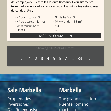
del complejo de 5 estrellas Puente Romano. Exquisitamente
terminado y decorado y renovado con los más altos estándares
de calidad. Un...
· Nº dormitorios: 3
· Nº de baños: 3
· Nº de aparcamientos: 1
· M² vivienda: 138 m²
· M² terraza: 42 m²
· Sur
· Piso: 1
· ...
Showing 11-15 of 411 items
1
2
3
4
5
6
7
…
83
Sale Marbella
Marbella
Propiedades
The grand selection
Inversiones
Puente romano
Diseño exclusivo
marbella