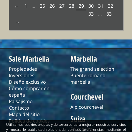
1
…
25
26
27
28
29
30
31
32
33
…
83
Sale Marbella
Marbella
Propiedades
The grand selection
Inversiones
Puente romano
Diseño exclusivo
marbella
Cómo comprar en
Courchevel
españa
Paisajismo
Alp courchevel
Contacto
Mapa del sitio
Suiza
Política de cookies
Utilizamos cookies propias y de terceros para mejorar nuestros servicios
St. moritz
y mostrarle publicidad relacionada con sus preferencias mediante el