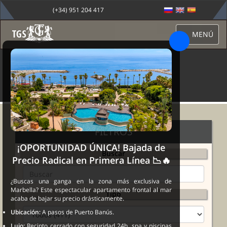
(+34) 951 204 417
MENÚ
PROPIEDADES
FILTROS
¡OPORTUNIDAD ÚNICA! Bajada de
Buscar
Precio Radical en Primera Línea 📉🔥
¿Buscas una ganga en la zona más exclusiva de
Marbella? Este espectacular apartamento frontal al mar
Tipo
acaba de bajar su precio drásticamente.
Ubicación:
A pasos de Puerto Banús.
Lujo:
Recinto cerrado con seguridad 24h, spa y piscinas