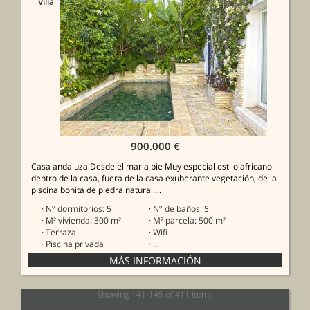
Villa
900.000 €
Casa andaluza Desde el mar a pie Muy especial estilo africano
dentro de la casa, fuera de la casa exuberante vegetación, de la
piscina bonita de piedra natural....
· Nº dormitorios: 5
· Nº de baños: 5
· M² vivienda: 300 m²
· M² parcela: 500 m²
· Terraza
· Wifi
· Piscina privada
· ...
Showing 141-145 of 411 items