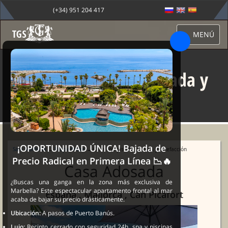
(+34) 951 204 417
MENÚ
Casa con piscina privada y
calefacción
¡OPORTUNIDAD ÚNICA! Bajada de
Sale Marbella
→
Propiedades
→ Casa con piscina privada y calefacción
Precio Radical en Primera Línea 📉🔥
Casa Adosada
¿Buscas una ganga en la zona más exclusiva de
Marbella? Este espectacular apartamento frontal al mar
España , Mallorca , Can Picafort
acaba de bajar su precio drásticamente.
Ubicación:
A pasos de Puerto Banús.
Lujo:
Recinto cerrado con seguridad 24h, spa y piscinas