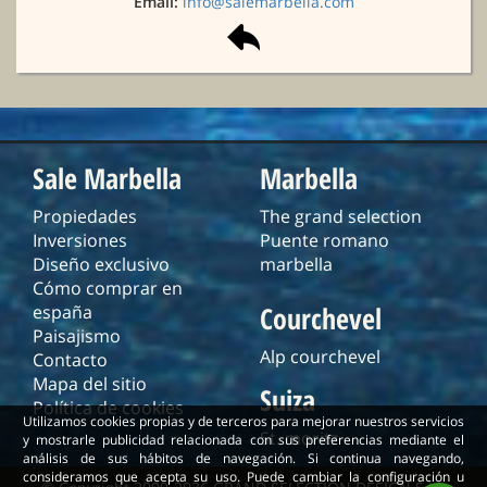
Email:
info@salemarbella.com
Sale Marbella
Marbella
Propiedades
The grand selection
Inversiones
Puente romano
Diseño exclusivo
marbella
Cómo comprar en
Courchevel
españa
Paisajismo
Alp courchevel
Contacto
Mapa del sitio
Suiza
Política de cookies
Utilizamos cookies propias y de terceros para mejorar nuestros servicios
St. moritz
y mostrarle publicidad relacionada con sus preferencias mediante el
análisis de sus hábitos de navegación. Si continua navegando,
consideramos que acepta su uso. Puede cambiar la configuración u