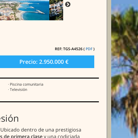
REF: TGS-A4526 (
PDF
)
Precio: 2.950.000 €
· Piscina comunitaria
· Televisión
esión
s. Ubicado dentro de una prestigiosa
os de primera clase
y una codiciada