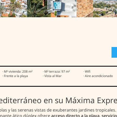
· M² vivienda: 208 m²
· M² terraza: 97 m²
· Wifi
· Frente a la playa
· Vista al Mar
· Aire acondicionado
editerráneo en su Máxima Expr
 olas y las serenas vistas de exuberantes jardines tropicale
onante ático dúplex ofrece
acceso directo a la playa
,
servici