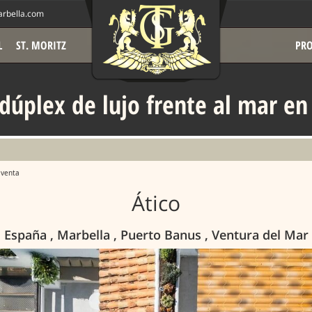
rbella.com
L
ST. MORITZ
PRO
 dúplex de lujo frente al mar en
 venta
Ático
España , Marbella , Puerto Banus , Ventura del Mar