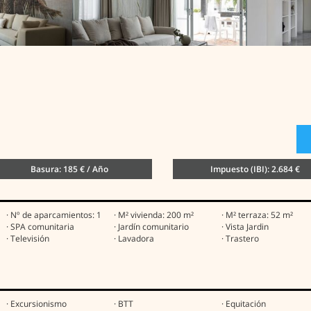
Basura: 185 € / Año
Impuesto (IBI): 2.684 €
· Nº de aparcamientos: 1
· M² vivienda: 200 m²
· M² terraza: 52 m²
· SPA comunitaria
· Jardín comunitario
· Vista Jardin
· Televisión
· Lavadora
· Trastero
· Excursionismo
· BTT
· Equitación