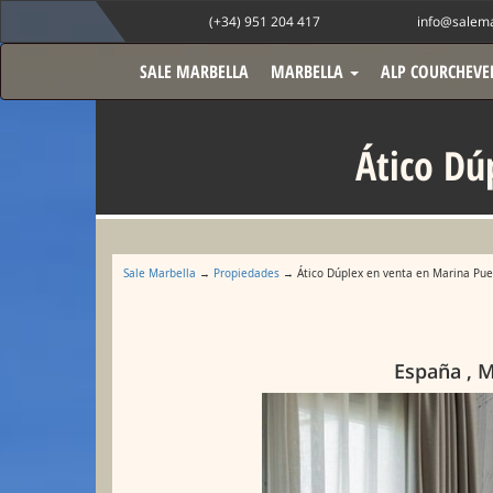
(+34) 951 204 417
info@salema
SALE MARBELLA
MARBELLA
ALP COURCHEVE
Ático Dú
Sale Marbella
→
Propiedades
→ Ático Dúplex en venta en Marina Pu
España , M