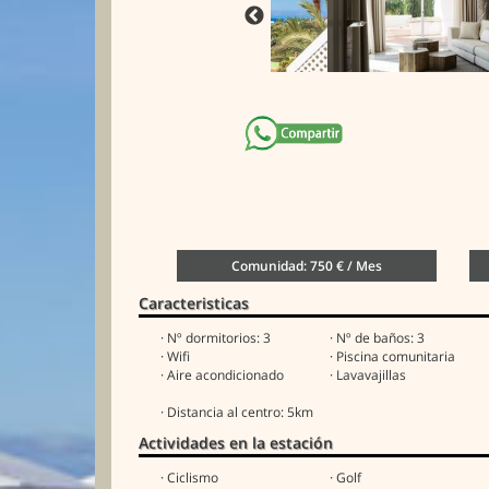
Comunidad: 750 € / Mes
Caracteristicas
· Nº dormitorios: 3
· Nº de baños: 3
· Wifi
· Piscina comunitaria
· Aire acondicionado
· Lavavajillas
· Distancia al centro: 5km
Actividades en la estación
· Ciclismo
· Golf