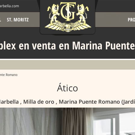
rbella.com
L
ST. MORITZ
PRO
plex en venta en Marina Puen
ente Romano
Ático
arbella , Milla de oro , Marina Puente Romano (Jard