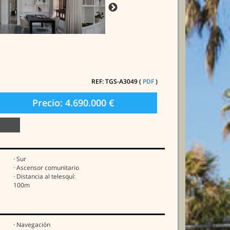
REF: TGS-A3049 (
PDF
)
Precio: 4.690.000 €
· Sur
· Ascensor comunitario
· Distancia al telesquí:
100m
· Navegación