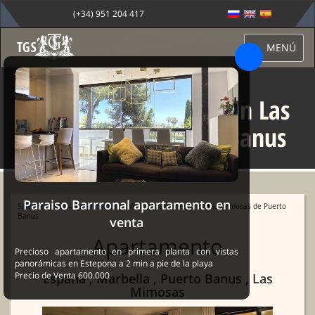
(+34) 951 204 417
MENÚ
Venta Apartamento en Las
Mimosas de Puerto Banus
Paraiso Barrronal apartamento en
Sale Marbella
→
Propiedades
→ Venta Apartamento en Las Mimosas de Puerto
Banus
venta
Apartamento
Precioso apartamento en primera planta con vistas
panorámicas en Estepona a 2 min a pie de la playa
Precio de Venta 600.000
España , Marbella , Puerto Banus , Las
Mimosas