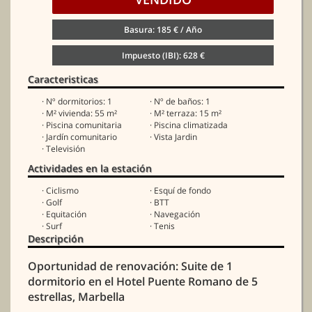
Basura: 185 € / Año
Impuesto (IBI): 628 €
Caracteristicas
· Nº dormitorios: 1
· Nº de baños: 1
· M² vivienda: 55 m²
· M² terraza: 15 m²
· Piscina comunitaria
· Piscina climatizada
· Jardín comunitario
· Vista Jardin
· Televisión
Actividades en la estación
· Ciclismo
· Esquí de fondo
· Golf
· BTT
· Equitación
· Navegación
· Surf
· Tenis
Descripción
Oportunidad de renovación: Suite de 1
dormitorio en el Hotel Puente Romano de 5
estrellas, Marbella