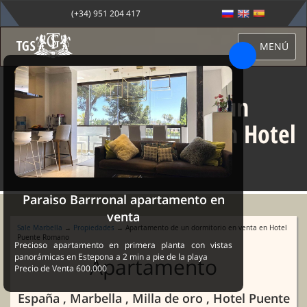
(+34) 951 204 417
MENÚ
Apartamento de un
dormitorio en venta en Hotel
Puente Romano
Paraiso Barrronal apartamento en
venta
Sale Marbella
→
Propiedades
→ Apartamento de un dormitorio en venta en Hotel
Puente Romano
Precioso apartamento en primera planta con vistas
panorámicas en Estepona a 2 min a pie de la playa
Apartamento
Precio de Venta 600.000
España , Marbella , Milla de oro , Hotel Puente