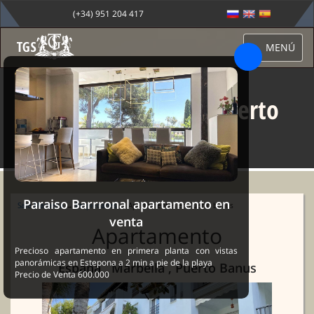
(+34) 951 204 417
MENÚ
Apartamentos en Puerto
banus
Paraiso Barrronal apartamento en
Sale Marbella
→
Propiedades
→ Apartamentos en Puerto banus
venta
Apartamento
Precioso apartamento en primera planta con vistas
panorámicas en Estepona a 2 min a pie de la playa
España , Marbella , Puerto Banus
Precio de Venta 600.000