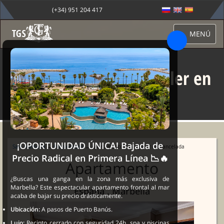
(+34) 951 204 417
MENÚ
Apartamento en Alquiler en
Cancelada
¡OPORTUNIDAD ÚNICA! Bajada de
Sale Marbella
→
Propiedades
→ Apartamento en Alquiler en Cancelada
Precio Radical en Primera Línea 📉🔥
Apartamento
¿Buscas una ganga en la zona más exclusiva de
Marbella? Este espectacular apartamento frontal al mar
España , Marbella
acaba de bajar su precio drásticamente.
Ubicación:
A pasos de Puerto Banús.
Lujo:
Recinto cerrado con seguridad 24h, spa y piscinas