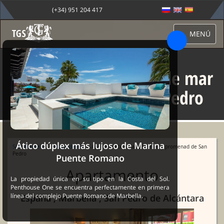
(+34) 951 204 417
MENÚ
Apartamento al lado de mar
y promenad de San Pedro
Ático dúplex más lujoso de Marina
Sale Marbella
→
Propiedades
→ Apartamento al lado de mar y promenad de San
Pedro
Puente Romano
Apartamento
La propiedad única en su tipo en la Costa del Sol.
Penthouse One se encuentra perfectamente en primera
línea del complejo Puente Romano de Marbella.
España , Marbella , San Pedro de Alcántara