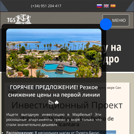
(+34) 951 204 417
МЕНЮ
Ресторан на продажу на
берегу моря Сан Педро
ГОРЯЧЕЕ ПРЕДЛОЖЕНИЕ! Резкое
Sale Marbella
→
Недвижимость
→ Ресторан на продажу на берегу моря Сан
Педро
снижение цены на первой линии
📉🔥
Инвестиционный Проект
Ищете выгодную инвестицию в Марбелье? Эти
Испания , Марбелья , San Pedro de
роскошные апартаменты прямо у моря только что
Alcantara
стали значительно дешевле.
Расположение:
В нескольких шагах от Пуэрто-Банус.