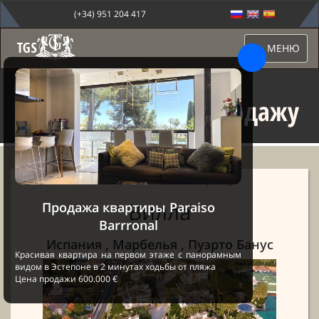
(+34) 951 204 417
МЕНЮ
Новые Виллы на продажу
Sale Marbella
→
Недвижимость
→ Новые Виллы на продажу
Вилла
Продажа квартиры Paraiso
Barrronal
Испания , Марбелья , Пуэрто Банус
Красивая квартира на первом этаже с панорамным
видом в Эстепоне в 2 минутах ходьбы от пляжа
Цена продажи 600.000 €