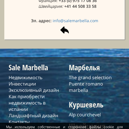
Франция:
+33 (0) 975 17 08 36
Швейцария:
+41 44 508 33 58
Эл. адрес:
info@salemarbella.com
Sale Marbella
Марбелья
Недвижимость
The grand selection
Инвестиции
Puente romano
Эксклюзивный дизайн
marbella
Как приобрести
Куршевель
недвижимость в
испании
Alp courchevel
Ландшафтный дизайн
Контакты
Швейцария
Мы используем собственные и сторонние файлы cookie для
Карта сайта