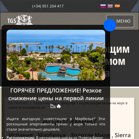
(+34) 951 204 417
МЕНЮ
Квартира с потрясающим
видом на море в самом
эксклюзивном ра
ГОРЯЧЕЕ ПРЕДЛОЖЕНИЕ! Резкое
снижение цены на первой линии
Sale Marbella
→
Недвижимость
→ Квартира с потрясающим видом на море в
📉🔥
самом эксклюзивном ра
Апартамент
Ищете выгодную инвестицию в Марбелье? Эти
роскошные апартаменты прямо у моря только что
стали значительно дешевле.
Испания , Марбелья , Золотая Миля , Sierra
Расположение:
В нескольких шагах от Пуэрто-Банус.