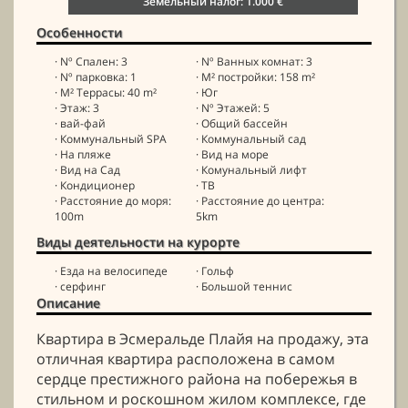
Земельный налог: 1.000 €
Особенности
· Nº Спален: 3
· Nº Ванных комнат: 3
· Nº парковка: 1
· M² постройки: 158 m²
· M² Террасы: 40 m²
· Юг
· Этаж: 3
· Nº Этажей: 5
· вай-фай
· Общий бассейн
· Коммунальный SPA
· Коммунальный сад
· На пляже
· Вид на море
· Вид на Сад
· Комунальный лифт
· Кондиционер
· ТВ
· Расстояние до моря:
· Расстояние до центра:
100m
5km
Виды деятельности на курорте
· Езда на велосипеде
· Гольф
· серфинг
· Большой теннис
Описание
Квартира в Эсмеральде Плайя на продажу, эта
отличная квартира расположена в самом
сердце престижного района на побережья в
стильном и роскошном жилом комплексе, где