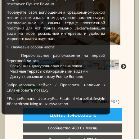
пентхаусе Пуэнте Романо
Побалуйте себя воплощением средиземноморской
жизни в этом изысканном двухуровневом пентхаусе,
расположенном в самом сердце престижной
пристани для яхт Пуэнте Романо. Захватывающие
виды на море, роскошные интерьеры и удобства
мирового класса ждут вас.
✨ Ключевые особенности:
Первоклассное расположение на первой
береговой линии
Роскошная двухуровневая планировка
Частные террасы с панорамными видами
Доступ к эксклюзивному Puente Romano
Забронировать сейчас / Проверить наличие /
Спланировать поездку
#PuenteRomano #LuxuryRealEstate #MarbellaLifestyle
REF: TGS-A646 (
PDF
)
#BeachfrontLiving #LuxuryVacation
Цена: 1.400.000 €
Сообщество: 400 € / Месяц