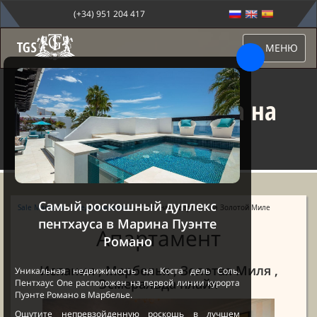
(+34) 951 204 417
МЕНЮ
Стильная квартира на
Золотой Миле
Самый роскошный дуплекс
Sale Marbella
→
Недвижимость
→ Стильная квартира на Золотой Миле
пентхауса в Марина Пуэнте
Апартамент
Романо
Испания , Марбелья , Золотая Миля ,
Уникальная недвижимость на Коста дель Соль.
Эсмеральда плайя
Пентхаус One расположен на первой линии курорта
Пуэнте Романо в Марбелье.
Ощутите непревзойденную роскошь в лучшем