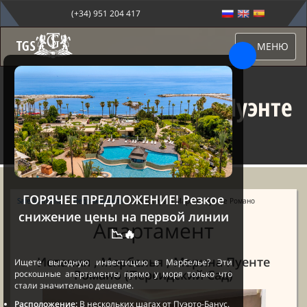
(+34) 951 204 417
МЕНЮ
Квартира в Марина Пуэнте
Романо
ГОРЯЧЕЕ ПРЕДЛОЖЕНИЕ! Резкое
Sale Marbella
→
Недвижимость
→ Квартира в Марина Пуэнте Романо
снижение цены на первой линии
Апартамент
📉🔥
Испания , Марбелья , Марина Пуенте
Ищете выгодную инвестицию в Марбелье? Эти
Романо (Персидский Сад)
роскошные апартаменты прямо у моря только что
стали значительно дешевле.
Расположение:
В нескольких шагах от Пуэрто-Банус.