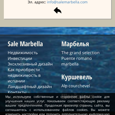
Эл. адрес:
info@salemarbella.com
Sale Marbella
Марбелья
Недвижимость
The grand selection
Инвестиции
Puente romano
Эксклюзивный дизайн
marbella
Как приобрести
Куршевель
недвижимость в
испании
Alp courchevel
Ландшафтный дизайн
Контакты
Швейцария
Мы используем собственные и сторонние файлы cookie для
Карта сайта
улучшения наших услуг, показываем соответствующую рекламу
Политика cookies
Санкт-мориц
вашим предпочтениям. Продолжая просмотр страниц сайта, вы
соглашаетесь с использованием файлов cookies. Вы можете
изменить настройки или получить дополнительную информацию