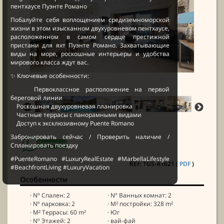
пентхаусе Пуэнте Романо
Побалуйте себя воплощением средиземноморской
жизни в этом изысканном двухуровневом пентхаусе,
расположенном в самом сердце престижной
пристани для яхт Пуэнте Романо. Захватывающие
виды на море, роскошные интерьеры и удобства
мирового класса ждут вас.
✨ Ключевые особенности:
Первоклассное расположение на первой
береговой линии
Роскошная двухуровневая планировка
Частные террасы с панорамными видами
Доступ к эксклюзивному Puente Romano
Забронировать сейчас / Проверить наличие /
Спланировать поездку
#PuenteRomano #LuxuryRealEstate #MarbellaLifestyle
REF: TGS-A1621 (
PDF
)
#BeachfrontLiving #LuxuryVacation
Особенности
· Nº Спален: 2
· Nº Ванных комнат: 2
· Nº парковка: 2
· M² постройки: 328 m²
· M² Террасы: 60 m²
· Юг
· Nº Этажей: 2
· вай-фай