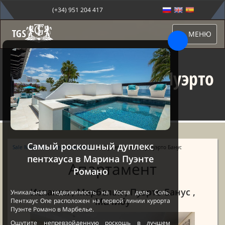
(+34) 951 204 417
МЕНЮ
Квартира в Малибу Пуэрто
Банус
Самый роскошный дуплекс
Sale Marbella
→
Недвижимость
→ Квартира в Малибу Пуэрто Банус
пентхауса в Марина Пуэнте
Апартамент
Романо
Испания , Марбелья , Пуэрто Банус ,
Уникальная недвижимость на Коста дель Соль.
Малибу
Пентхаус One расположен на первой линии курорта
Пуэнте Романо в Марбелье.
Ощутите непревзойденную роскошь в лучшем