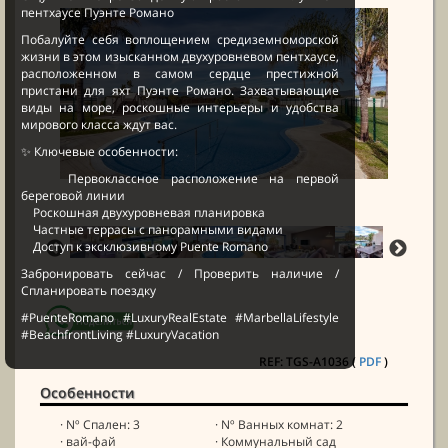
пентхаусе Пуэнте Романо
Побалуйте себя воплощением средиземноморской
жизни в этом изысканном двухуровневом пентхаусе,
расположенном в самом сердце престижной
пристани для яхт Пуэнте Романо. Захватывающие
виды на море, роскошные интерьеры и удобства
мирового класса ждут вас.
✨ Ключевые особенности:
Первоклассное расположение на первой
береговой линии
Роскошная двухуровневая планировка
Частные террасы с панорамными видами
Доступ к эксклюзивному Puente Romano
Забронировать сейчас / Проверить наличие /
Спланировать поездку
#PuenteRomano #LuxuryRealEstate #MarbellaLifestyle
#BeachfrontLiving #LuxuryVacation
REF: TGS-A1036 (
PDF
)
Особенности
· Nº Спален: 3
· Nº Ванных комнат: 2
· вай-фай
· Коммунальный сад