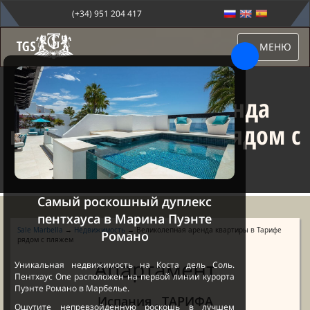
(+34) 951 204 417
МЕНЮ
Великолепная аренда
квартиры в Тарифе рядом с
пляжем
Самый роскошный дуплекс
пентхауса в Марина Пуэнте
Sale Marbella
→
Недвижимость
→ Великолепная аренда квартиры в Тарифе
Романо
рядом с пляжем
Апартамент
Уникальная недвижимость на Коста дель Соль.
Пентхаус One расположен на первой линии курорта
Пуэнте Романо в Марбелье.
Испания , ТАРИФА
Ощутите непревзойденную роскошь в лучшем